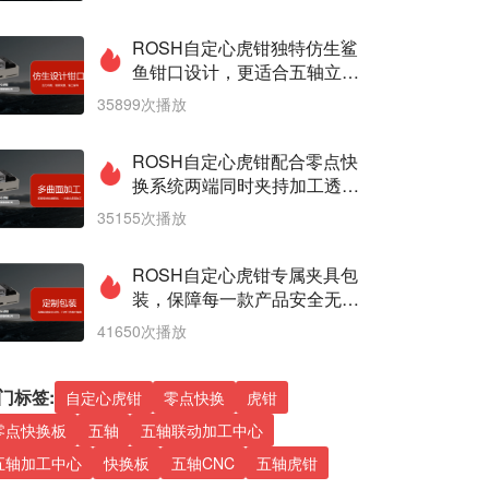
ROSH自定心虎钳独特仿生鲨
鱼钳口设计，更适合五轴立式
机床应用
35899次播放
ROSH自定心虎钳配合零点快
换系统两端同时夹持加工透平
叶片案例
35155次播放
ROSH自定心虎钳专属夹具包
装，保障每一款产品安全无忧
送达客户手上
41650次播放
门标签:
自定心虎钳
零点快换
虎钳
零点快换板
五轴
五轴联动加工中心
五轴加工中心
快换板
五轴CNC
五轴虎钳