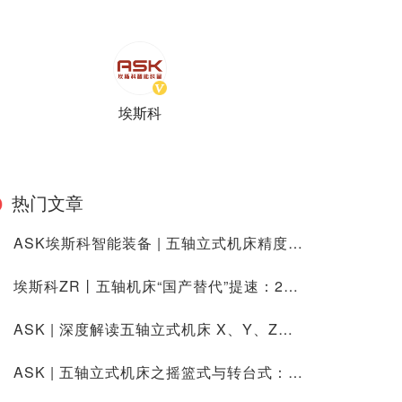
埃斯科
热门文章
ASK埃斯科智能装备 | 五轴立式机床精度指标全解析与测量方法大揭秘
埃斯科ZR丨五轴机床“国产替代”提速：2025年高端制造如何摆脱进口依赖？
ASK | 深度解读五轴立式机床 X、Y、Z、A、C 轴运动方式与相互关系
ASK | 五轴立式机床之摇篮式与转台式：结构特性差异大揭秘