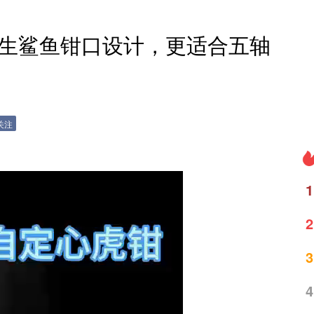
仿生鲨鱼钳口设计，更适合五轴
关注
1
2
3
4