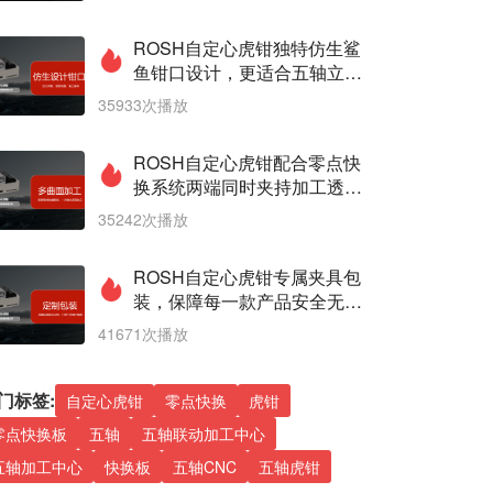
ROSH自定心虎钳独特仿生鲨
鱼钳口设计，更适合五轴立式
机床应用
35933次播放
ROSH自定心虎钳配合零点快
换系统两端同时夹持加工透平
叶片案例
35242次播放
ROSH自定心虎钳专属夹具包
装，保障每一款产品安全无忧
送达客户手上
41671次播放
门标签:
自定心虎钳
零点快换
虎钳
零点快换板
五轴
五轴联动加工中心
五轴加工中心
快换板
五轴CNC
五轴虎钳