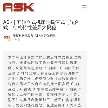
T
o
g
ASK | 五轴立式机床之摇篮式与转台
g
式：结构特性差异大揭秘
l
e
埃斯科智能装备
· ASK自定心虎钳
n
1年前
a
v
i
g
本文对比摇篮式与转台式五轴立式机床结构
a
特点。摇篮式回转工作台装于可摆动摇篮
t
座，A 轴靠摇篮座绕 X 轴摆、C 轴由工作
i
台绕 Z 轴转实现，有良好工件姿态调整与
o
高刚性稳定性，但空间受限且旋转轴速慢。
n
转台式回转工作台直装机床台面实现 C 轴
运动，A 轴或 B 轴靠摆头结构绕 X 轴或 Y
轴转，工作空间开阔、旋转轴速高，可装大
型工件夹具且利批量加工，然工件姿态调整
弱，摆头刚性有挑战。企业应据加工需求选