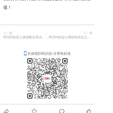
值！
上一篇
下一篇
ROSH自定心虎钳配合零点快换系统两端同时夹持加工透平叶片案例
ROSH自定心虎钳性价比之王，四轴、五轴机床和CNC加工中心必备
长按或扫码识别 分享给好友