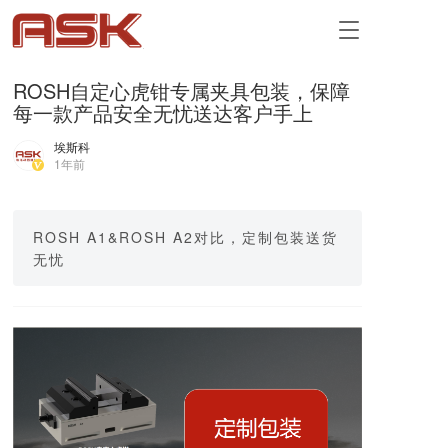
T
o
g
ROSH自定心虎钳专属夹具包装，保障
g
每一款产品安全无忧送达客户手上
l
e
埃斯科
n
1年前
a
v
i
g
ROSH A1&ROSH A2对比，定制包装送货
a
无忧
t
i
o
n