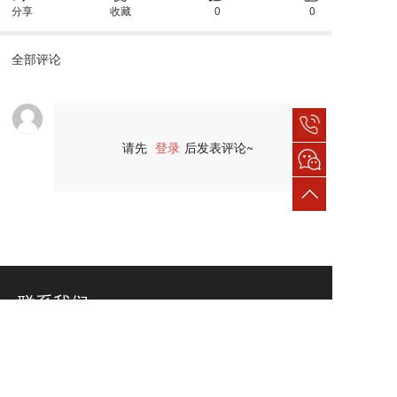
分享
收藏
0
0
全部评论
请先
登录
后发表评论~
评论
联系我们
电话：
18917557145
邮箱：ASK@athletic-ask.com
地址：浙江省杭州市钱塘区白杨街道17号大街161号