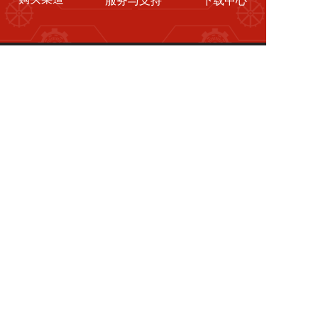
服务与支持
下载中心
联系我们
电话：
18917557145
邮箱：ASK@athletic-ask.com
地址：浙江省杭州市钱塘区白杨街道17号大街161号
关注公众号
微信客服
Copyright ©2025 浙江埃斯科智能装备有限公司
 All rights reserved