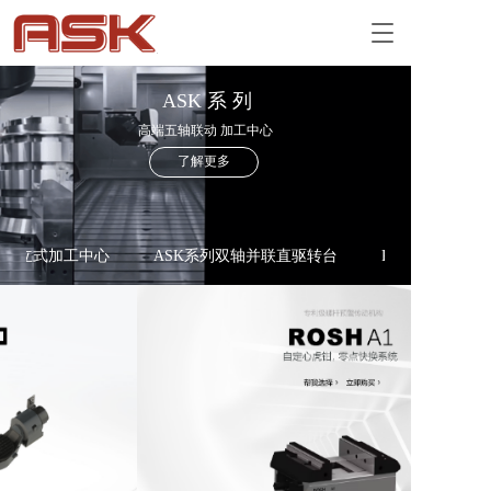
T
o
g
g
ASK 系 列
l
高端五轴联动 加工中心
e
了解更多
n
a
v
i
g
联动立式加工中心
ASK系列双轴并联直驱转台
ROSH系列自定
a
t
i
o
n